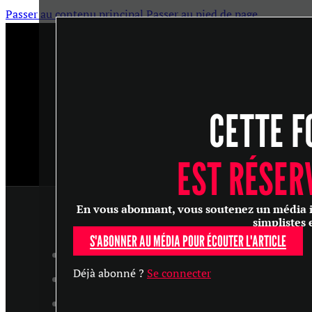
Passer au contenu principal
Passer au pied de page
CETTE F
EST RÉSER
En vous abonnant, vous soutenez un média ind
simplistes 
S'ABONNER AU MÉDIA POUR ÉCOUTER L'ARTICLE
ARTICLES
Déjà abonné ?
Se connecter
MASTERCLASS
ENTRETIENS