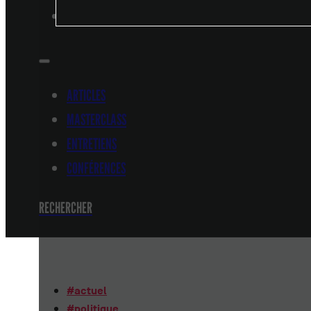
CONFÉRENCES
ARTICLES
MASTERCLASS
ENTRETIENS
CONFÉRENCES
RECHERCHER
#
actuel
#
politique