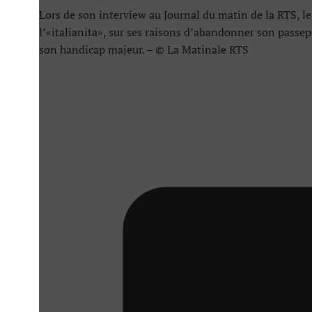
Lors de son interview au Journal du matin de la RTS, le
l’«italianita», sur ses raisons d’abandonner son passep
son handicap majeur. – © La Matinale RTS