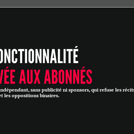
ÉCONOMIE
POLITIQUE
HISTOIRE
SCIENCES & TECHNOLOGIES
ONCTIONNALITÉ
SANTÉ
PHILOSOPHIE
CULTURE
VÉE AUX ABONNÉS
SOCIÉTÉ
épendant, sans publicité ni sponsors, qui refuse les récit
et les oppositions binaires.