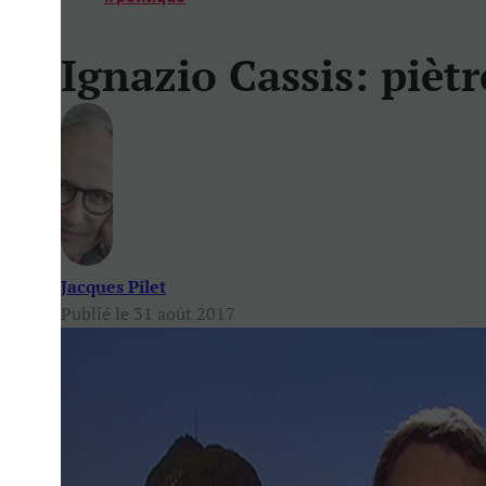
Ignazio Cassis: pièt
Jacques Pilet
Publié le 31 août 2017