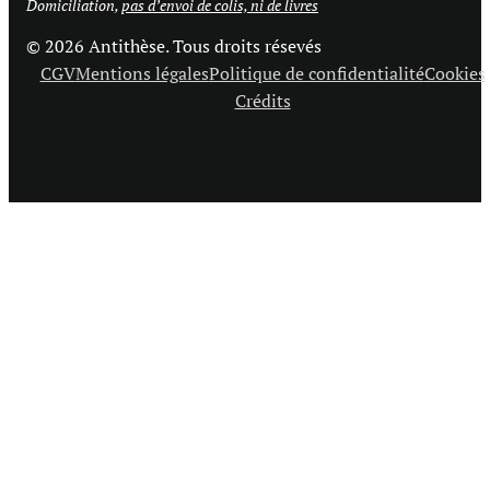
Domiciliation,
pas d’envoi de colis, ni de livres
© 2026 Antithèse. Tous droits résevés
CGV
Mentions légales
Politique de confidentialité
Cookies
Crédits