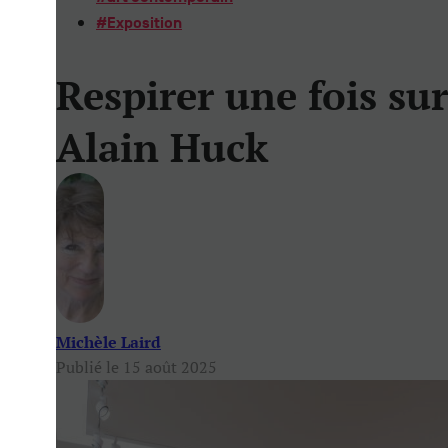
#
Exposition
Respirer une fois su
Alain Huck
Michèle Laird
Publié le 15 août 2025