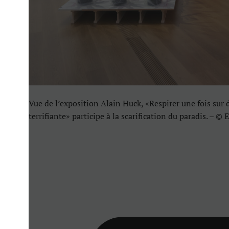
Vue de l’exposition Alain Huck, «Respirer une fois sur 
terrifiante» participe à la scarification du paradis. – ©