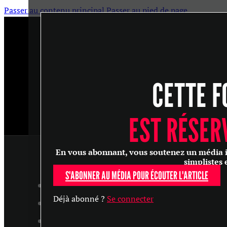
Passer au contenu principal
Passer au pied de page
CETTE F
EST RÉSER
En vous abonnant, vous soutenez un média ind
simplistes 
S'ABONNER AU MÉDIA POUR ÉCOUTER L'ARTICLE
ARTICLES
Déjà abonné ?
Se connecter
MASTERCLASS
ENTRETIENS