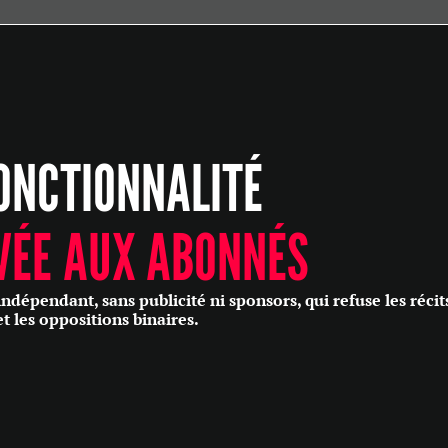
ÉCONOMIE
POLITIQUE
HISTOIRE
SCIENCES & TECHNOLOGIES
ONCTIONNALITÉ
SANTÉ
PHILOSOPHIE
CULTURE
VÉE AUX ABONNÉS
SOCIÉTÉ
épendant, sans publicité ni sponsors, qui refuse les récit
et les oppositions binaires.