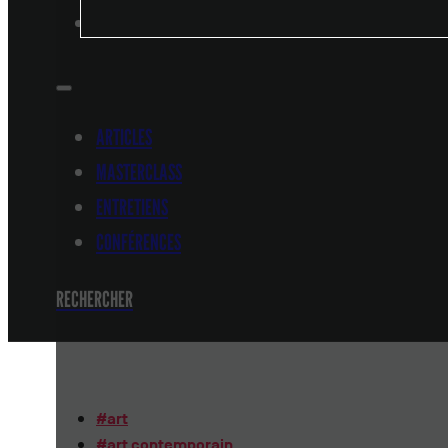
CONFÉRENCES
ARTICLES
MASTERCLASS
ENTRETIENS
CONFÉRENCES
RECHERCHER
#
art
#
art contemporain