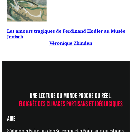
Les amours tragiques de Ferdinand Hodler au Musée
Jenisch
Véronique Zbinden
UNE LECTURE DU MONDE PROCHE DU RÉEL,
ÉLOIGNÉE DES CLIVAGES PARTISANS ET IDÉOLOGIQUES
AIDE
S'abonner
Faire un don
Se connecter
Foire aux questions