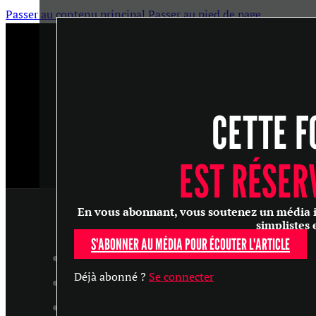
Passer au contenu principal
Passer au pied de page
CETTE F
EST RÉSER
En vous abonnant, vous soutenez un média ind
simplistes 
S'ABONNER AU MÉDIA POUR ÉCOUTER L'ARTICLE
ARTICLES
Déjà abonné ?
Se connecter
MASTERCLASS
ENTRETIENS