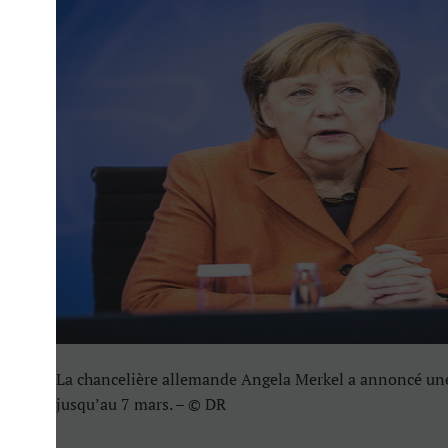
La chancelière allemande Angela Merkel a annoncé un
jusqu’au 7 mars. – © DR