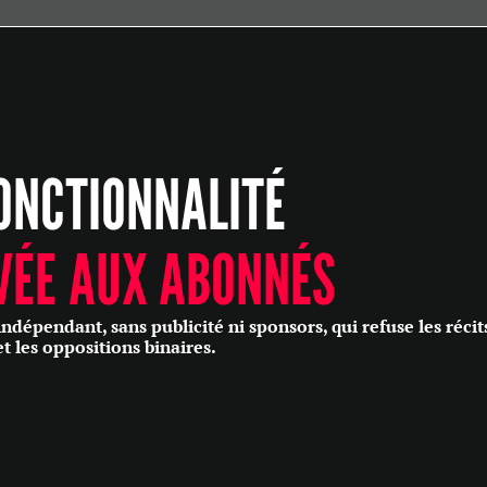
ÉCONOMIE
POLITIQUE
HISTOIRE
SCIENCES & TECHNOLOGIES
ONCTIONNALITÉ
SANTÉ
PHILOSOPHIE
CULTURE
VÉE AUX ABONNÉS
SOCIÉTÉ
épendant, sans publicité ni sponsors, qui refuse les récit
et les oppositions binaires.