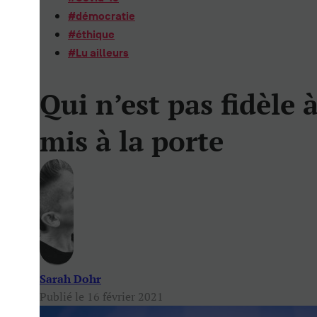
#
démocratie
#
éthique
#
Lu ailleurs
Qui n’est pas fidèle à
mis à la porte
Sarah Dohr
Publié le 16 février 2021