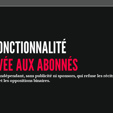
ÉCONOMIE
POLITIQUE
HISTOIRE
SCIENCES & TECHNOLOGIES
ONCTIONNALITÉ
SANTÉ
PHILOSOPHIE
CULTURE
VÉE AUX ABONNÉS
SOCIÉTÉ
épendant, sans publicité ni sponsors, qui refuse les récit
et les oppositions binaires.