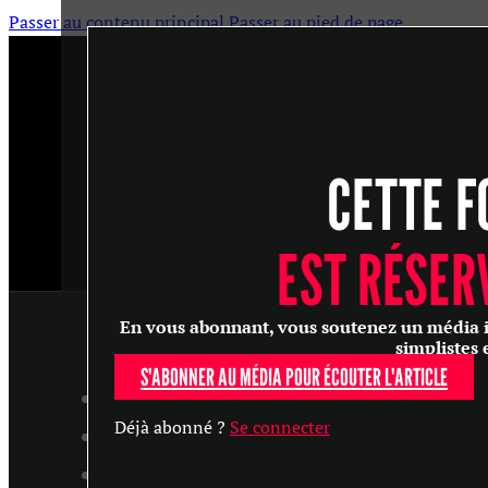
Passer au contenu principal
Passer au pied de page
CETTE F
EST RÉSER
En vous abonnant, vous soutenez un média ind
simplistes 
S'ABONNER AU MÉDIA POUR ÉCOUTER L'ARTICLE
ARTICLES
Déjà abonné ?
Se connecter
MASTERCLASS
ENTRETIENS