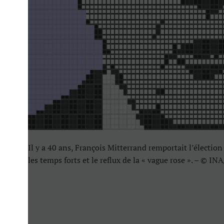
Il y a 40 ans, François Mitterrand remportait l’élection
les temps forts et le reflux de la « vague rose ». – © I