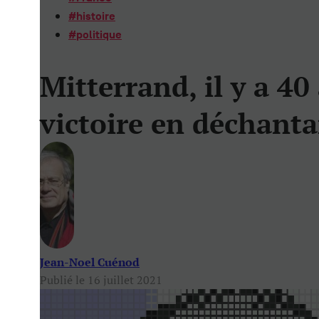
#
histoire
#
politique
Mitterrand, il y a 40 
victoire en déchant
Jean-Noel Cuénod
Publié le 16 juillet 2021