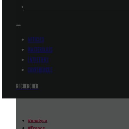
CONFÉRENCES
ARTICLES
MASTERCLASS
ENTRETIENS
CONFÉRENCES
RECHERCHER
#
analyse
#
France