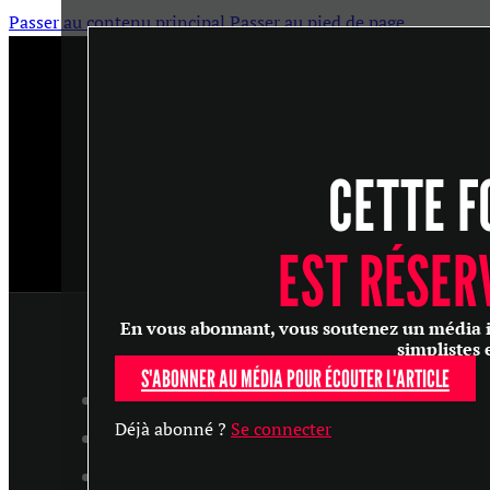
Passer au contenu principal
Passer au pied de page
CETTE F
EST RÉSER
En vous abonnant, vous soutenez un média ind
simplistes 
S'ABONNER AU MÉDIA POUR ÉCOUTER L'ARTICLE
ARTICLES
Déjà abonné ?
Se connecter
MASTERCLASS
ENTRETIENS