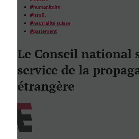
#
humanitaire
#
Israël
#
neutralité suisse
#
parlement
Le Conseil national 
service de la propag
étrangère