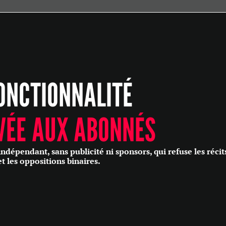
ÉCONOMIE
POLITIQUE
HISTOIRE
SCIENCES & TECHNOLOGIES
ONCTIONNALITÉ
SANTÉ
PHILOSOPHIE
CULTURE
VÉE AUX ABONNÉS
SOCIÉTÉ
épendant, sans publicité ni sponsors, qui refuse les récit
et les oppositions binaires.