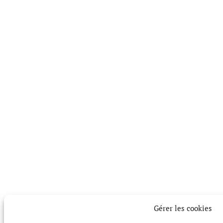
Gérer les cookies