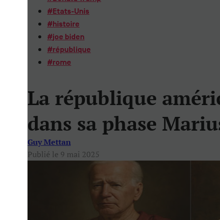
#
Etats-Unis
#
histoire
#
joe biden
#
république
#
rome
La république améri
dans sa phase Marius
Guy Mettan
Publié le 9 mai 2025