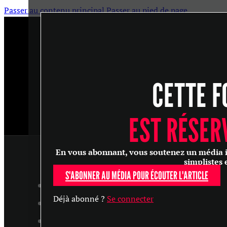
Passer au contenu principal
Passer au pied de page
CETTE F
EST RÉSER
En vous abonnant, vous soutenez un média ind
simplistes 
S'ABONNER AU MÉDIA POUR ÉCOUTER L'ARTICLE
ARTICLES
Déjà abonné ?
Se connecter
MASTERCLASS
ENTRETIENS