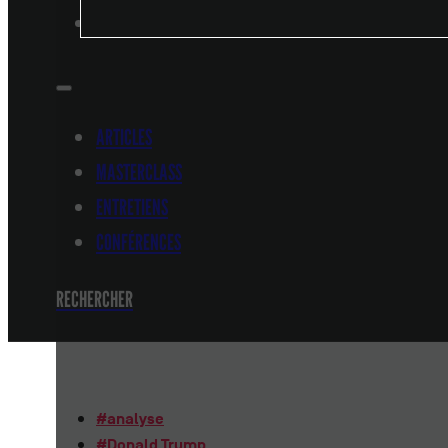
CONFÉRENCES
ARTICLES
MASTERCLASS
ENTRETIENS
CONFÉRENCES
RECHERCHER
#
analyse
#
Donald Trump