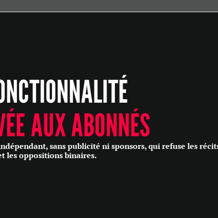
ÉCONOMIE
POLITIQUE
HISTOIRE
SCIENCES & TECHNOLOGIES
ONCTIONNALITÉ
SANTÉ
PHILOSOPHIE
CULTURE
VÉE AUX ABONNÉS
SOCIÉTÉ
épendant, sans publicité ni sponsors, qui refuse les récit
et les oppositions binaires.