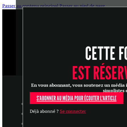
Passer au contenu principal
Passer au pied de page
CETTE F
EST RÉSER
En vous abonnant, vous soutenez un média ind
simplistes 
S'ABONNER AU MÉDIA POUR ÉCOUTER L'ARTICLE
ARTICLES
Déjà abonné ?
Se connecter
MASTERCLASS
ENTRETIENS