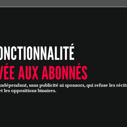
ÉCONOMIE
POLITIQUE
HISTOIRE
SCIENCES & TECHNOLOGIES
ONCTIONNALITÉ
SANTÉ
PHILOSOPHIE
CULTURE
VÉE AUX ABONNÉS
SOCIÉTÉ
épendant, sans publicité ni sponsors, qui refuse les récit
et les oppositions binaires.