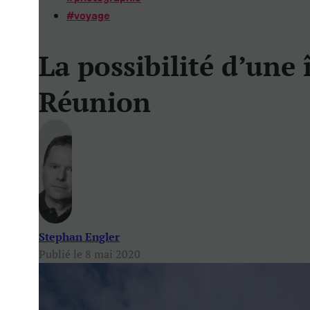
#
voyage
La possibilité d’une 
Réunion
Stephan Engler
Publié le 8 mai 2020