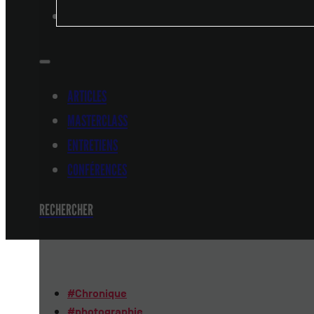
CONFÉRENCES
ARTICLES
MASTERCLASS
ENTRETIENS
CONFÉRENCES
RECHERCHER
#
Chronique
#
photographie