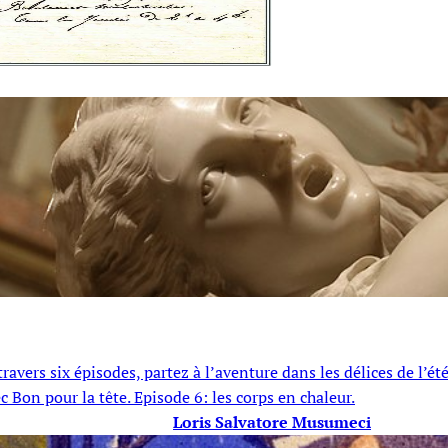
 A travers six épisodes, partez à l’aventure dans les délices de l
c Bon pour la tête. Episode 6: les corps en chaleur.
Loris Salvatore Musumeci