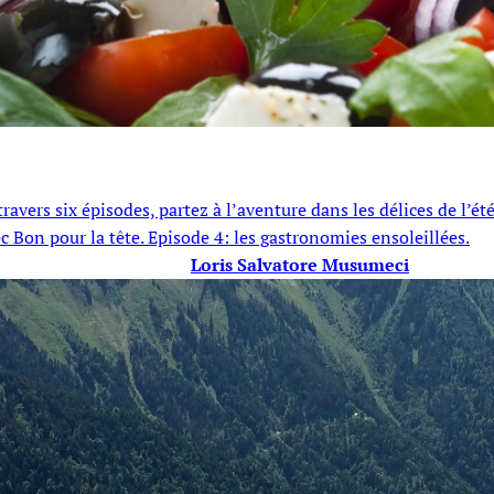
 A travers six épisodes, partez à l’aventure dans les délices de l
ec Bon pour la tête. Episode 4: les gastronomies ensoleillées.
Loris Salvatore Musumeci