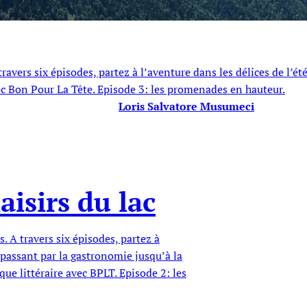
 A travers six épisodes, partez à l’aventure dans les délices de l
vec Bon Pour La Tête. Episode 3: les promenades en hauteur.
Loris Salvatore Musumeci
laisirs du lac
es. A travers six épisodes, partez à
 passant par la gastronomie jusqu’à la
que littéraire avec BPLT. Episode 2: les