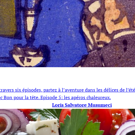
 A travers six épisodes, partez à l’aventure dans les délices de l
ec Bon pour la tête. Episode 5: les apéros chaleureux.
Loris Salvatore Musumeci