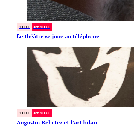
CULTURE
ACCÈS LIBRE
Le théâtre se joue au téléphone
CULTURE
ACCÈS LIBRE
Augustin Rebetez et l’art hilare