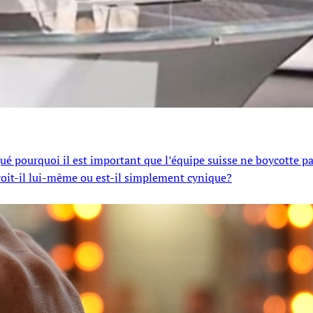
qué pourquoi il est important que l’équipe suisse ne boycotte pa
roit-il lui-même ou est-il simplement cynique?