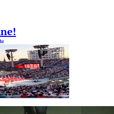
ne!
hr