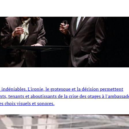
indéniables. L'ironie, le grotesque et la dérision permettent
ents, tenants et aboutissants de la crise des otages à l'ambassad
s choix visuels et sonores.