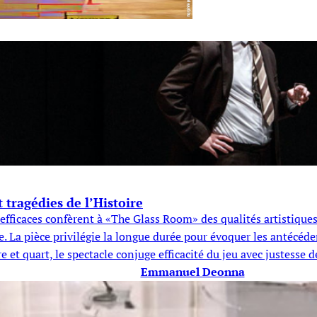
tragédies de l’Histoire
fficaces confèrent à «The Glass Room» des qualités artistiques 
nne. La pièce privilégie la longue durée pour évoquer les antécéd
t quart, le spectacle conjuge efficacité du jeu avec justesse de
Emmanuel Deonna