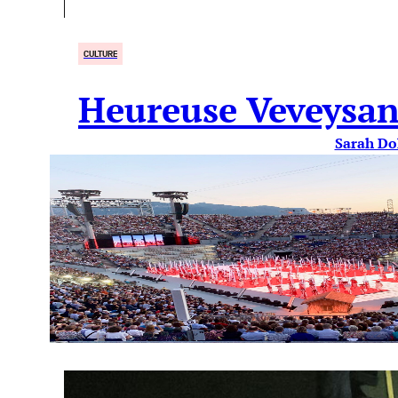
CULTURE
Heureuse Veveysan
Sarah Do