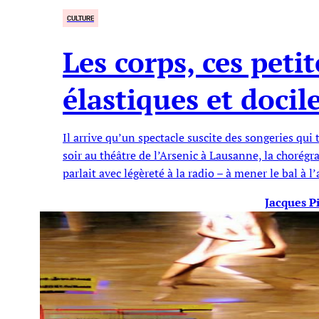
CULTURE
Les corps, ces peti
élastiques et docil
Il arrive qu’un spectacle suscite des songeries qui
soir au théâtre de l’Arsenic à Lausanne, la chorégr
parlait avec légèreté à la radio – à mener le bal à l’a
Jacques Pi