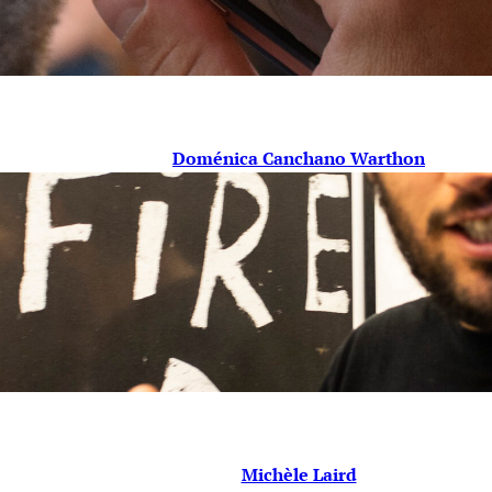
Doménica Canchano Warthon
Michèle Laird