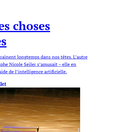
tes choses
es
 traînent longtemps dans nos têtes. L’autre
aphe Nicole Seiler s’amusait – elle en
ide de l’intelligence artificielle.
let