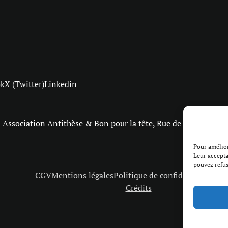
ok
X (Twitter)
Linkedin
Association Antithèse & Bon pour la tête, Rue de Bourg 27, 
Pour amélior
Leur accepta
pouvez refus
CGV
Mentions légales
Politique de confidentialité
Coo
Crédits