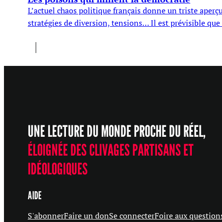
L’actuel chaos politique français donne un triste aper
stratégies de diversion, tensions… Il est prévisible que
UNE LECTURE DU MONDE PROCHE DU RÉEL,
ÉLOIGNÉE DES CLIVAGES PARTISANS ET
IDÉOLOGIQUES
AIDE
S'abonner
Faire un don
Se connecter
Foire aux question