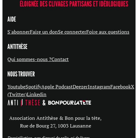
ÉLOIGNÉE DES CLIVAGES PARTISANS ET IDÉOLOGIQUES
AIDE
S'abonner
Faire un don
Se connecter
Foire aux questions
ANTITHÈSE
Qui sommes-nous ?
Contact
NOUS TROUVER
Youtube
Spotify
Apple Podcast
Deezer
Instagram
Facebook
X
(Twitter)
Linkedin
Association Antithèse & Bon pour la tête,
Rue de Bourg 27, 1003 Lausanne
Domiciliation,
pas d’envoi de colis, ni de livres