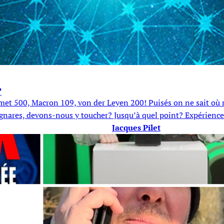
?
omet 500, Macron 109, von der Leyen 200! Puisés on ne sait où m
s ignares, devons-nous y toucher? Jusqu’à quel point? Expérience
Jacques Pilet