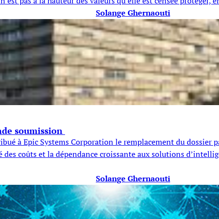
’est pas à la hauteur des valeurs qu’elle est censée protéger, e
Solange Ghernaouti
ande soumission
ibué à Epic Systems Corporation le remplacement du dossier pat
té des coûts et la dépendance croissante aux solutions d’intellig
Solange Ghernaouti