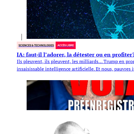
SCIENCES & TECHNOLOGIES
ACCÈS LIBRE
IA: faut-il l’adorer, la détester ou en profiter
Ils pleuvent, ils pleuvent, les milliards… Trump en pr
insaisissable intelligence artificielle. Et nous, pauvre