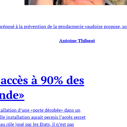
e préposé à la prévention de la gendarmerie vaudoise propose, 
Antoine Thibaut
r accès à 90% des
onde»
nstallation d’une «porte dérobée» dans un
e installation aurait permis l’accès secret
au rôle joué par les Etats, il n’est pas