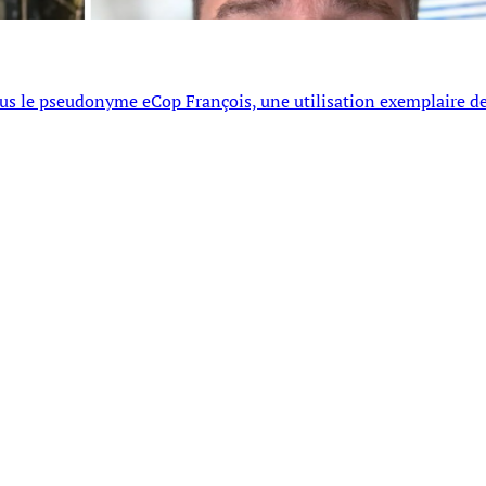
sous le pseudonyme eCop François, une utilisation exemplaire d