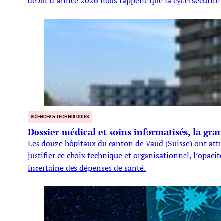
début d’année 2026 nous rappelle que la cybersécurité n
SCIENCES & TECHNOLOGIES
Dossier médical et soins informatisés, la gr
Les douze hôpitaux du canton de Vaud (Suisse) ont attr
justifier ce choix technique et organisationnel, l’opaci
incertaine des dépenses de santé.