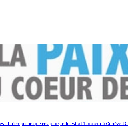
. Il n’empêche que ces jours, elle est à l’honneur à Genève. D