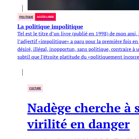
POLITIQUE
ACCÈS LIBRE
La politique impolitique
Tel est le titre d’un livre (publié en 1998) de mon ami
l’adjectif «impolitique» a paru pour la première fois en
désiré, illégal, inopportun, sans politique, contraire à
subtil que l’étroite platitude du «politiquement incorr
CULTURE
Nadège cherche à s
virilité en danger