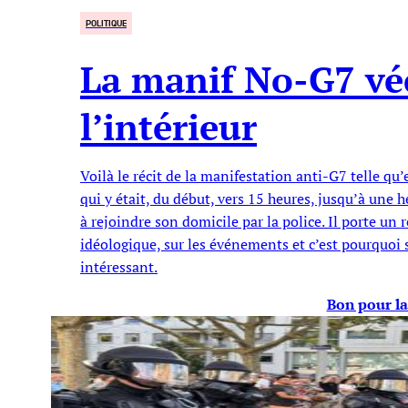
POLITIQUE
La manif No-G7 vé
l’intérieur
Voilà le récit de la manifestation anti-G7 telle qu
qui y était, du début, vers 15 heures, jusqu’à une 
à rejoindre son domicile par la police. Il porte un 
idéologique, sur les événements et c’est pourquoi 
intéressant.
Bon pour la