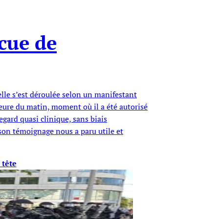
cue de
’elle s’est déroulée selon un manifestant
heure du matin, moment où il a été autorisé
regard quasi clinique, sans biais
son témoignage nous a paru utile et
 tête