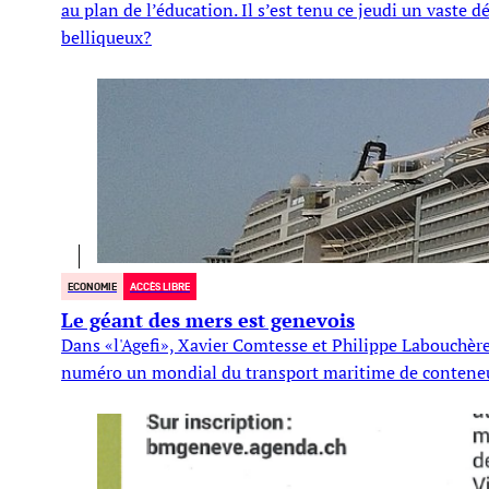
au plan de l’éducation. Il s’est tenu ce jeudi un vaste
belliqueux?
ECONOMIE
ACCÈS LIBRE
Le géant des mers est genevois
Dans «l'Agefi», Xavier Comtesse et Philippe Labouchèr
numéro un mondial du transport maritime de conteneu