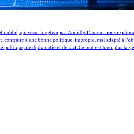
 et oublié, qui vécut longtemps à Ambilly. L’auteur nous expliqu
t, contraire à une bonne politique, impropre, mal adapté à l’obj
 politique, de diplomatie et de tact. Ce mot est bien plus large