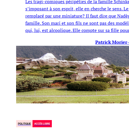
Les tragi-comiques péripéties de la famille Schink
s’imposant à son esprit, elle en cherche le sens. Le 
remplacé par une miniature? Il faut dire que Nadèg
famille. Son mari et son fils ne sont pas des modèl
qui, lui, est alcoolique. Elle compte sur sa fille 
Patrick Morie
POLITIQUE
ACCÈS LIBRE