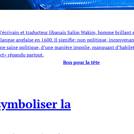
, l’écrivain et traducteur libanais Salim Wakim, homme brillant
 langue anglaise en 1600. Il signifie: non politique, inconvenan
 une saine politique, d’une manière impolie, manquant d’habileté
ect» répandu partout.
Bon pour la tête
ymboliser la