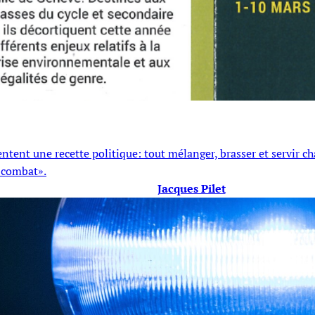
entent une recette politique: tout mélanger, brasser et servir c
e combat».
Jacques Pilet