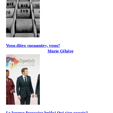
Vous dîtes «nonante», vous?
Marie Céhère
La langue française brûle! Qui s’en soucie?