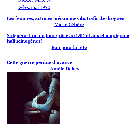
Giles, mai 1973
Les femmes, actrices méconnues du trafic de drogues
Marie Céhère
Soignera-t-on un jour grâce au LSD et aux champignon
hallucinogènes?
Bon pour la tête
Cette guerre perdue d’avance
Amèle Debey