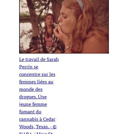
Le travail de Sarah
Perrin se
concentre sur les
femmes liées au
monde des
drogues. Une
jeune femme
fumant du
cannabis à Cedar
Woods, Texas. - ©
NARA / Marc St