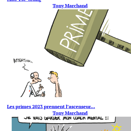
Tony Marchand
Les primes 2023 prennent l’ascenseur…
Tony Marchand