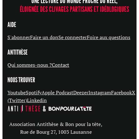
UNE LECTURE DU MONDE PROCHE DU RÉEL,
ÉLOIGNÉE DES CLIVAGES PARTISANS ET IDÉOLOGIQUES
AIDE
S'abonner
Faire un don
Se connecter
Foire aux questions
ANTITHÈSE
Qui sommes-nous ?
Contact
NOUS TROUVER
Youtube
Spotify
Apple Podcast
Deezer
Instagram
Facebook
X
(Twitter)
Linkedin
Association Antithèse & Bon pour la tête,
Rue de Bourg 27, 1003 Lausanne