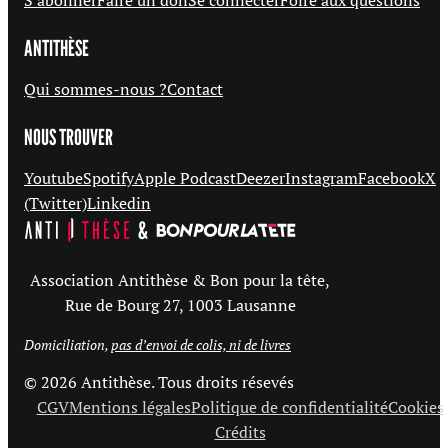
S'abonner
Faire un don
Se connecter
Foire aux questions
ANTITHÈSE
Qui sommes-nous ?
Contact
NOUS TROUVER
Youtube
Spotify
Apple Podcast
Deezer
Instagram
Facebook
X
(Twitter)
Linkedin
Association Antithèse & Bon pour la tête,
Rue de Bourg 27, 1003 Lausanne
Domiciliation,
pas d’envoi de colis, ni de livres
© 2026 Antithèse. Tous droits résevés
CGV
Mentions légales
Politique de confidentialité
Cookies
Crédits