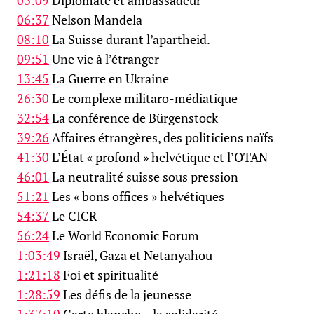
03:09
Diplomate et ambassadeur
06:37
Nelson Mandela
08:10
La Suisse durant l’apartheid.
09:51
Une vie à l’étranger
13:45
La Guerre en Ukraine
26:30
Le complexe militaro-médiatique
32:54
La conférence de Bürgenstock
39:26
Affaires étrangères, des politiciens naïfs
41:30
L’État « profond » helvétique et l’OTAN
46:01
La neutralité suisse sous pression
51:21
Les « bons offices » helvétiques
54:37
Le CICR
56:24
Le World Economic Forum
1:03:49
Israël, Gaza et Netanyahou
1:21:18
Foi et spiritualité
1:28:59
Les défis de la jeunesse