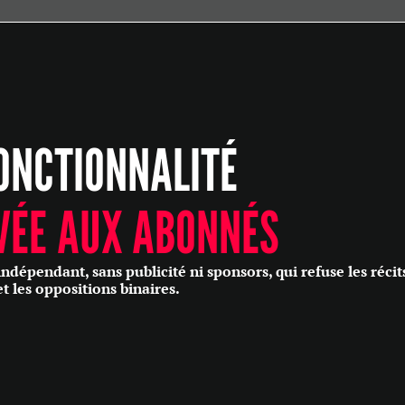
ÉCONOMIE
POLITIQUE
HISTOIRE
SCIENCES & TECHNOLOGIES
ONCTIONNALITÉ
SANTÉ
PHILOSOPHIE
CULTURE
VÉE AUX ABONNÉS
SOCIÉTÉ
épendant, sans publicité ni sponsors, qui refuse les récit
et les oppositions binaires.