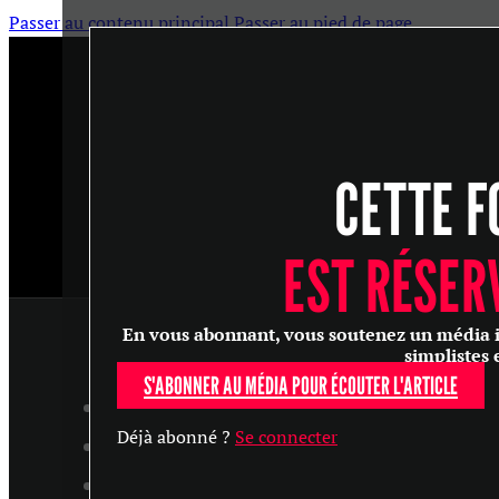
Passer au contenu principal
Passer au pied de page
CETTE F
EST RÉSER
En vous abonnant, vous soutenez un média ind
simplistes 
S'ABONNER AU MÉDIA POUR ÉCOUTER L'ARTICLE
ARTICLES
Déjà abonné ?
Se connecter
MASTERCLASS
ENTRETIENS