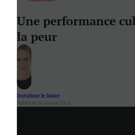
Une performance cu
la peur
Joséphine le Maire
Publié le 26 janvier 2018