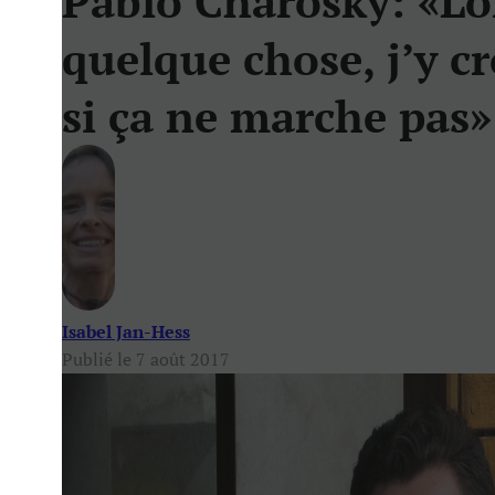
Pablo Charosky: «Lo
quelque chose, j’y cr
si ça ne marche pas»
Isabel Jan-Hess
Publié le 7 août 2017