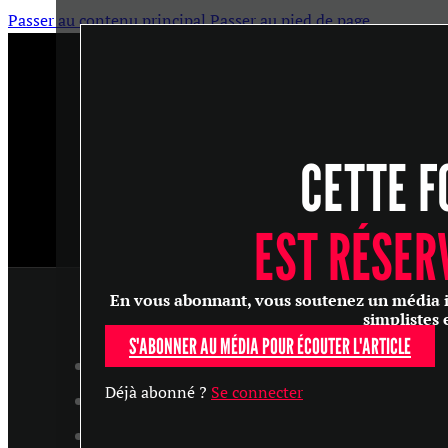
Passer au contenu principal
Passer au pied de page
CETTE F
EST RÉSER
En vous abonnant, vous soutenez un média ind
simplistes 
S'ABONNER AU MÉDIA POUR ÉCOUTER L'ARTICLE
ARTICLES
Déjà abonné ?
Se connecter
MASTERCLASS
ENTRETIENS