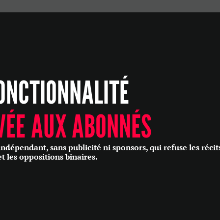
ÉCONOMIE
POLITIQUE
HISTOIRE
SCIENCES & TECHNOLOGIES
ONCTIONNALITÉ
SANTÉ
PHILOSOPHIE
CULTURE
VÉE AUX ABONNÉS
SOCIÉTÉ
épendant, sans publicité ni sponsors, qui refuse les récit
et les oppositions binaires.