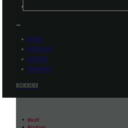
CONFÉRENCES
ARTICLES
MASTERCLASS
ENTRETIENS
CONFÉRENCES
RECHERCHER
#
à vif
#
culture