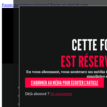
Passer au contenu principal
Passer au pied de page
CETTE F
EST RÉSER
En vous abonnant, vous soutenez un média ind
simplistes 
S'ABONNER AU MÉDIA POUR ÉCOUTER L'ARTICLE
ARTICLES
Déjà abonné ?
Se connecter
MASTERCLASS
ENTRETIENS