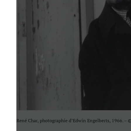
René Char, photographie d’Edwin Engelberts, 1966. – 