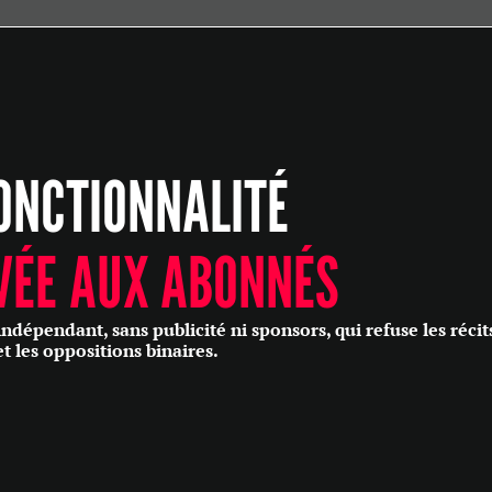
ÉCONOMIE
POLITIQUE
HISTOIRE
SCIENCES & TECHNOLOGIES
ONCTIONNALITÉ
SANTÉ
PHILOSOPHIE
CULTURE
VÉE AUX ABONNÉS
SOCIÉTÉ
épendant, sans publicité ni sponsors, qui refuse les récit
et les oppositions binaires.