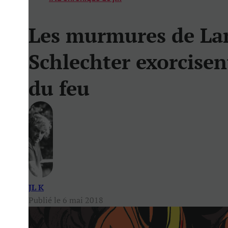
Les murmures de La
Schlechter exorcisen
du feu
JL K
Publié le 6 mai 2018