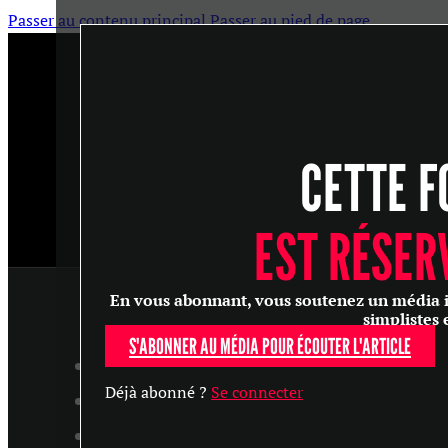
Passer au contenu principal
Passer au pied de page
CETTE F
EST RÉSER
En vous abonnant, vous soutenez un média ind
simplistes 
S'ABONNER AU MÉDIA POUR ÉCOUTER L'ARTICLE
ARTICLES
Déjà abonné ?
Se connecter
MASTERCLASS
ENTRETIENS