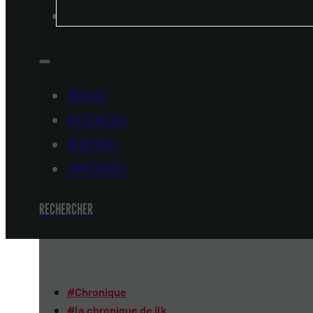
CONFÉRENCES
ARTICLES
MASTERCLASS
ENTRETIENS
CONFÉRENCES
RECHERCHER
#
Chronique
#
la chronique de jlk