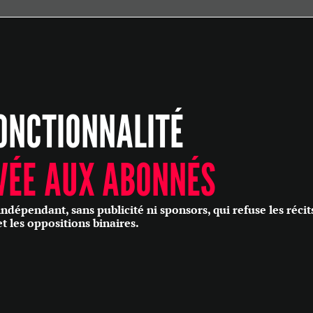
ÉCONOMIE
POLITIQUE
HISTOIRE
SCIENCES & TECHNOLOGIES
ONCTIONNALITÉ
SANTÉ
PHILOSOPHIE
CULTURE
VÉE AUX ABONNÉS
SOCIÉTÉ
épendant, sans publicité ni sponsors, qui refuse les récit
et les oppositions binaires.