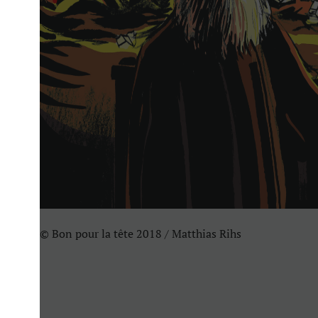
© Bon pour la tête 2018 / Matthias Rihs