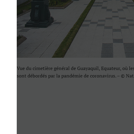
Vue du cimetière général de Guayaquil, Equateur, où les
sont débordés par la pandémie de coronavirus. – © Nata