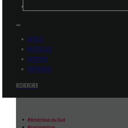
CONFÉRENCES
ARTICLES
MASTERCLASS
ENTRETIENS
CONFÉRENCES
RECHERCHER
#
Amérique du Sud
#
coronavirus