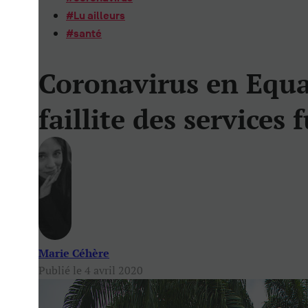
#
Lu ailleurs
#
santé
Coronavirus en Equa
faillite des services 
Marie Céhère
Publié le 4 avril 2020