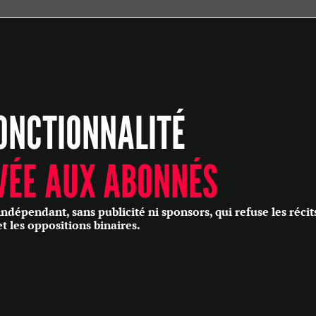
ÉCONOMIE
POLITIQUE
HISTOIRE
SCIENCES & TECHNOLOGIES
ONCTIONNALITÉ
SANTÉ
PHILOSOPHIE
CULTURE
VÉE AUX ABONNÉS
SOCIÉTÉ
épendant, sans publicité ni sponsors, qui refuse les récit
et les oppositions binaires.