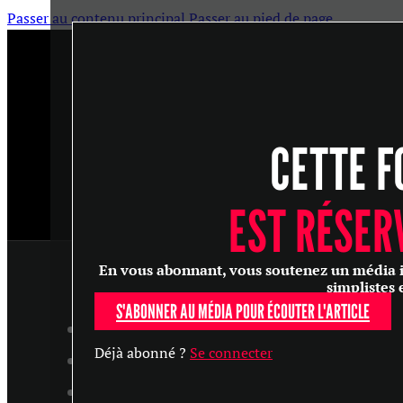
Passer au contenu principal
Passer au pied de page
CETTE F
EST RÉSER
En vous abonnant, vous soutenez un média ind
simplistes 
S'ABONNER AU MÉDIA POUR ÉCOUTER L'ARTICLE
ARTICLES
Déjà abonné ?
Se connecter
MASTERCLASS
ENTRETIENS