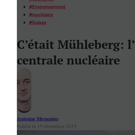
#
Environnement
#
nucléaire
#
Suisse
C’était Mühleberg: l’
centrale nucléaire
Antoine Menusier
Publié le 19 décembre 2019