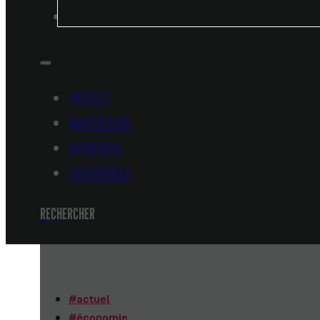
CONFÉRENCES
ARTICLES
MASTERCLASS
ENTRETIENS
CONFÉRENCES
RECHERCHER
#
actuel
#
économie