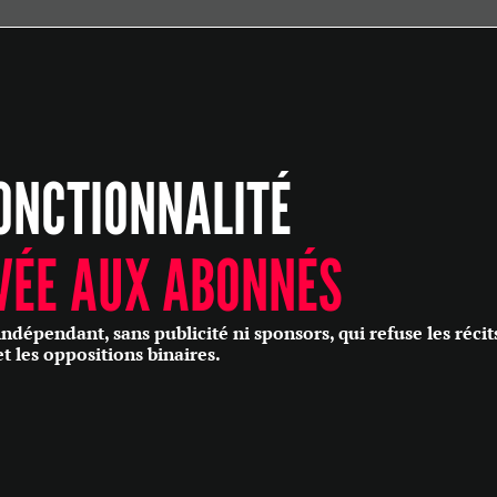
ÉCONOMIE
POLITIQUE
HISTOIRE
SCIENCES & TECHNOLOGIES
ONCTIONNALITÉ
SANTÉ
PHILOSOPHIE
CULTURE
VÉE AUX ABONNÉS
SOCIÉTÉ
épendant, sans publicité ni sponsors, qui refuse les récit
et les oppositions binaires.