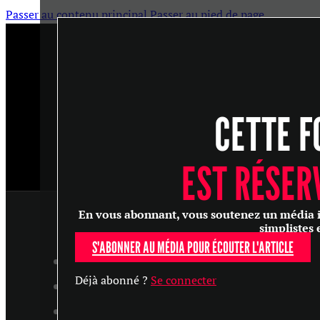
Passer au contenu principal
Passer au pied de page
CETTE F
EST RÉSER
En vous abonnant, vous soutenez un média ind
simplistes 
S'ABONNER AU MÉDIA POUR ÉCOUTER L'ARTICLE
ARTICLES
Déjà abonné ?
Se connecter
MASTERCLASS
ENTRETIENS