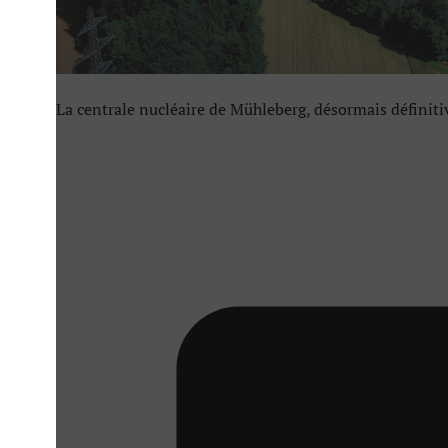
La centrale nucléaire de Mühleberg, désormais défini