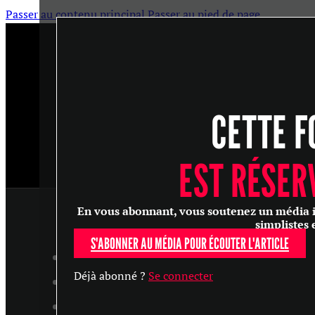
Passer au contenu principal
Passer au pied de page
CETTE F
EST RÉSER
En vous abonnant, vous soutenez un média ind
simplistes 
S'ABONNER AU MÉDIA POUR ÉCOUTER L'ARTICLE
ARTICLES
Déjà abonné ?
Se connecter
MASTERCLASS
ENTRETIENS