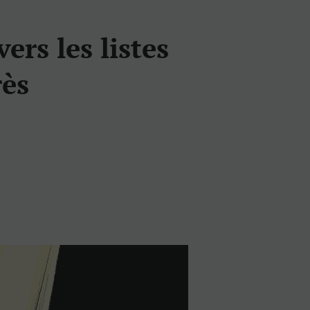
ers les listes
rès