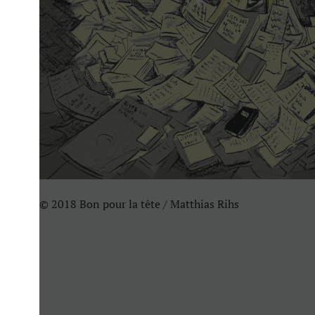
© 2018 Bon pour la tête / Matthias Rihs