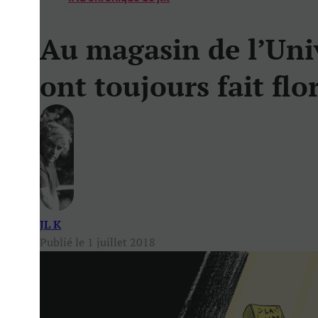
Au magasin de l’Univ
ont toujours fait flo
JL K
Publié le 1 juillet 2018