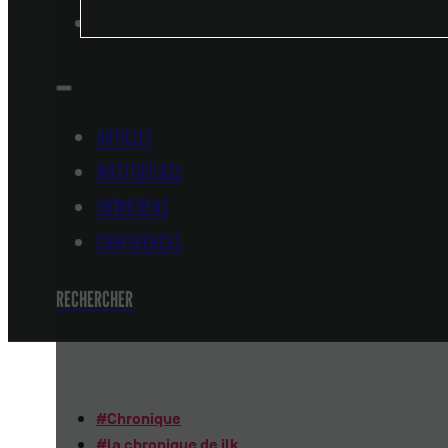
CONFÉRENCES
ARTICLES
MASTERCLASS
ENTRETIENS
CONFÉRENCES
RECHERCHER
#
Chronique
#
la chronique de jlk