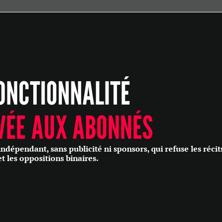
ÉCONOMIE
POLITIQUE
HISTOIRE
SCIENCES & TECHNOLOGIES
ONCTIONNALITÉ
SANTÉ
PHILOSOPHIE
CULTURE
VÉE AUX ABONNÉS
SOCIÉTÉ
épendant, sans publicité ni sponsors, qui refuse les récit
et les oppositions binaires.