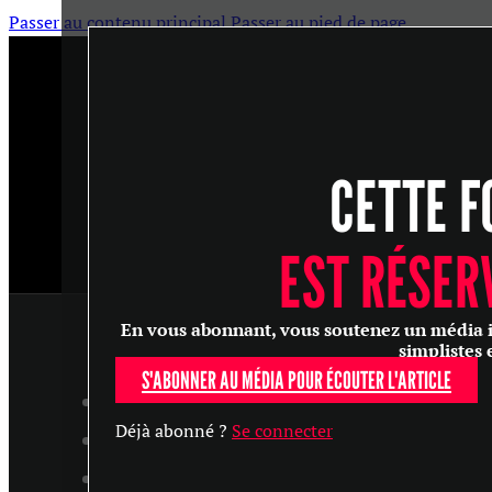
Passer au contenu principal
Passer au pied de page
CETTE F
EST RÉSER
En vous abonnant, vous soutenez un média ind
simplistes 
S'ABONNER AU MÉDIA POUR ÉCOUTER L'ARTICLE
ARTICLES
Déjà abonné ?
Se connecter
MASTERCLASS
ENTRETIENS