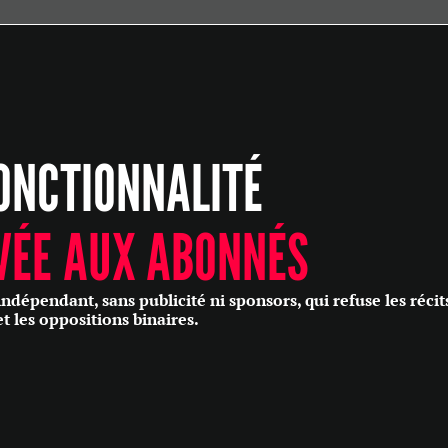
ÉCONOMIE
POLITIQUE
HISTOIRE
SCIENCES & TECHNOLOGIES
ONCTIONNALITÉ
SANTÉ
PHILOSOPHIE
CULTURE
VÉE AUX ABONNÉS
SOCIÉTÉ
épendant, sans publicité ni sponsors, qui refuse les récit
et les oppositions binaires.