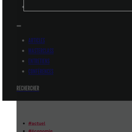
CONFÉRENCES
ARTICLES
MASTERCLASS
ENTRETIENS
CONFÉRENCES
RECHERCHER
#
actuel
#
économie