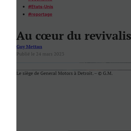
#
Etats-Unis
#
reportage
Au cœur du revivali
Guy Mettan
Publié le 24 mars 2023
Le siège de General Motors à Detroit. – © G.M.