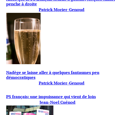
penche à droite
Patrick Morier-Genoud
Nadège se laisse aller à quelques fantasmes peu
démocratiques
Patrick Morier-Genoud
PS français: une impuissance qui vient de loin
Jean-Noel Cuénod