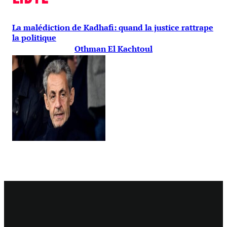
La malédiction de Kadhafi: quand la justice rattrape
la politique
Othman El Kachtoul