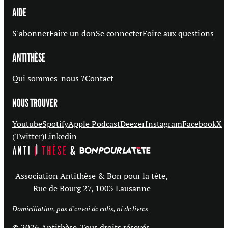
AIDE
S'abonner
Faire un don
Se connecter
Foire aux questions
ANTITHÈSE
Qui sommes-nous ?
Contact
NOUS TROUVER
Youtube
Spotify
Apple Podcast
Deezer
Instagram
Facebook
X
(Twitter)
Linkedin
Association Antithèse & Bon pour la tête,
Rue de Bourg 27, 1003 Lausanne
Domiciliation,
pas d’envoi de colis, ni de livres
© 2026 Antithèse. Tous droits résevés