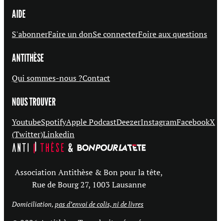
AIDE
S'abonner
Faire un don
Se connecter
Foire aux questions
ANTITHÈSE
Qui sommes-nous ?
Contact
NOUS TROUVER
Youtube
Spotify
Apple Podcast
Deezer
Instagram
Facebook
X
(Twitter)
Linkedin
Association Antithèse & Bon pour la tête,
Rue de Bourg 27, 1003 Lausanne
Domiciliation,
pas d’envoi de colis, ni de livres