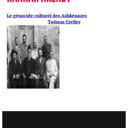
Le génocide culturel des Ashkénazes
Tatiana Crelier