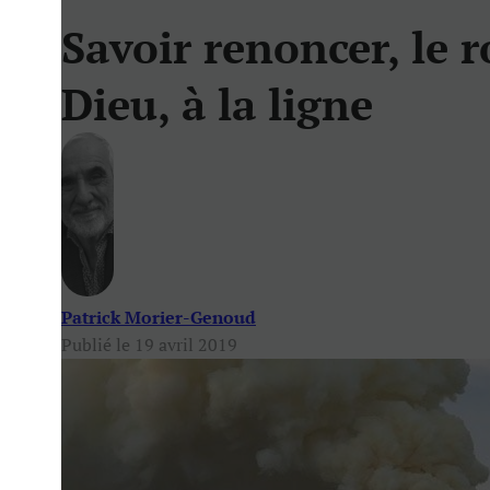
Savoir renoncer, le 
Dieu, à la ligne
Patrick Morier-Genoud
Publié le 19 avril 2019