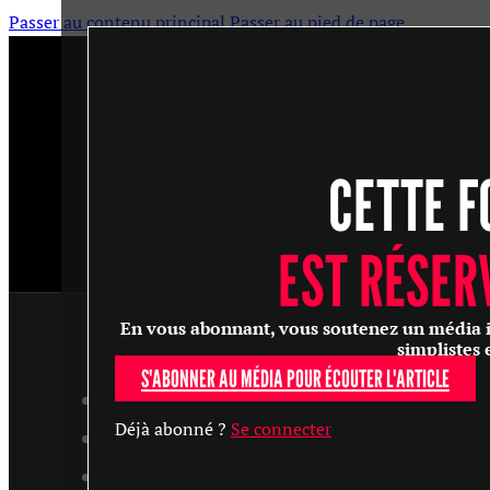
Passer au contenu principal
Passer au pied de page
CETTE F
EST RÉSER
En vous abonnant, vous soutenez un média ind
simplistes 
S'ABONNER AU MÉDIA POUR ÉCOUTER L'ARTICLE
ARTICLES
Déjà abonné ?
Se connecter
MASTERCLASS
ENTRETIENS