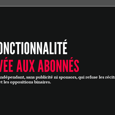
ÉCONOMIE
POLITIQUE
HISTOIRE
SCIENCES & TECHNOLOGIES
ONCTIONNALITÉ
SANTÉ
PHILOSOPHIE
CULTURE
VÉE AUX ABONNÉS
SOCIÉTÉ
épendant, sans publicité ni sponsors, qui refuse les récit
et les oppositions binaires.