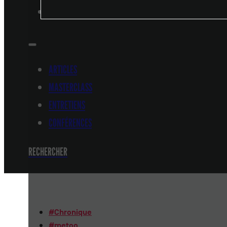
CONFÉRENCES
ARTICLES
MASTERCLASS
ENTRETIENS
CONFÉRENCES
RECHERCHER
#
Chronique
#
metoo