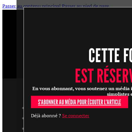
Passer au contenu principal
Passer au pied de page
CETTE F
EST RÉSER
En vous abonnant, vous soutenez un média ind
simplistes 
S'ABONNER AU MÉDIA POUR ÉCOUTER L'ARTICLE
ARTICLES
Déjà abonné ?
Se connecter
MASTERCLASS
ENTRETIENS