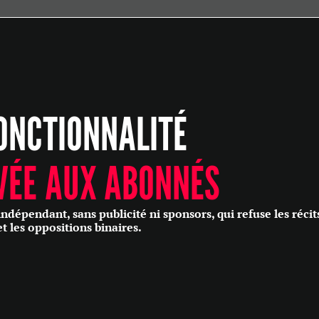
ÉCONOMIE
POLITIQUE
HISTOIRE
SCIENCES & TECHNOLOGIES
ONCTIONNALITÉ
SANTÉ
PHILOSOPHIE
CULTURE
VÉE AUX ABONNÉS
SOCIÉTÉ
épendant, sans publicité ni sponsors, qui refuse les récit
et les oppositions binaires.