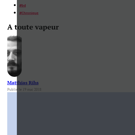
#
bd
#
Chronique
A toute vapeur
Matthias Rihs
Publié le 19 mai 2018