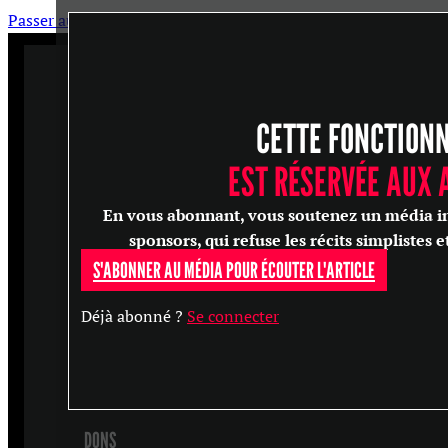
Passer au contenu principal
Passer au pied de page
CETTE FONCTION
ARTICLES
MASTERCLASS
EST RÉSERVÉE AUX
ENTRETIENS
En vous abonnant, vous soutenez un média in
CONFÉRENCES
sponsors, qui refuse les récits simplistes e
S'ABONNER AU MÉDIA POUR ÉCOUTER L'ARTICLE
RECHERCHER
Déjà abonné ?
Se connecter
S'ABONNER
DONS