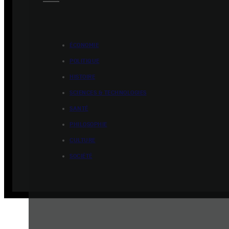
ÉCONOMIE
POLITIQUE
HISTOIRE
SCIENCES & TECHNOLOGIES
SANTÉ
PHILOSOPHIE
CULTURE
SOCIÉTÉ