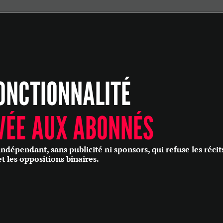
ÉCONOMIE
POLITIQUE
HISTOIRE
SCIENCES & TECHNOLOGIES
ONCTIONNALITÉ
SANTÉ
PHILOSOPHIE
CULTURE
VÉE AUX ABONNÉS
SOCIÉTÉ
épendant, sans publicité ni sponsors, qui refuse les récit
et les oppositions binaires.