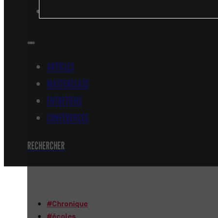
CONFÉRENCES
ARTICLES
MASTERCLASS
ENTRETIENS
CONFÉRENCES
RECHERCHER
#
Chronique
#
écoles