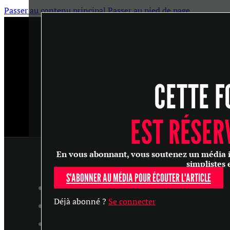
Passer au contenu principal
Passer au pied de page
CETTE F
EST RÉSER
En vous abonnant, vous soutenez un média ind
simplistes 
S'ABONNER AU MÉDIA POUR ÉCOUTER L'ARTICLE
ARTICLES
Déjà abonné ?
Se connecter
MASTERCLASS
ENTRETIENS