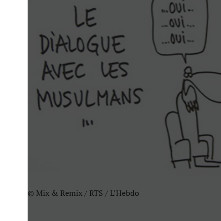
© Mix & Remix / RTS / L’Hebdo