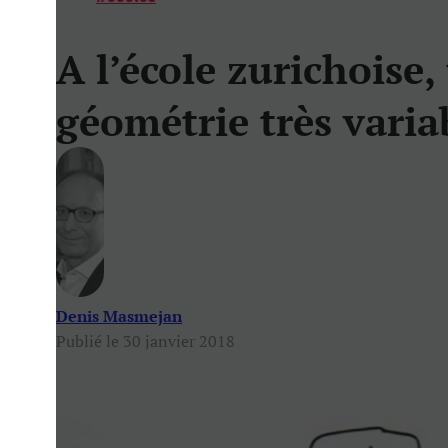
A l’école zurichoise, 
géométrie très varia
Denis Masmejan
Publié le 30 janvier 2018