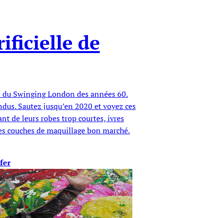
ificielle de
s du Swinging London des années 60.
ndus. Sautez jusqu’en 2020 et voyez ces
t de leurs robes trop courtes, ivres
 des couches de maquillage bon marché.
fer