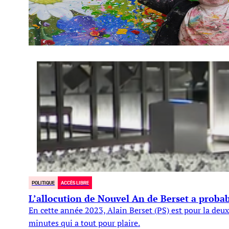
POLITIQUE
ACCÈS LIBRE
L’allocution de Nouvel An de Berset a probab
En cette année 2023, Alain Berset (PS) est pour la deux
minutes qui a tout pour plaire.