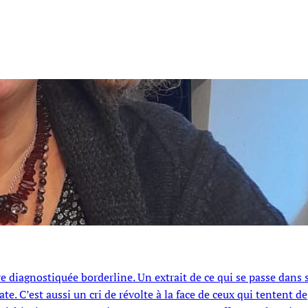
re diagnostiquée borderline. Un extrait de ce qui se passe dans 
e. C’est aussi un cri de révolte à la face de ceux qui tentent de