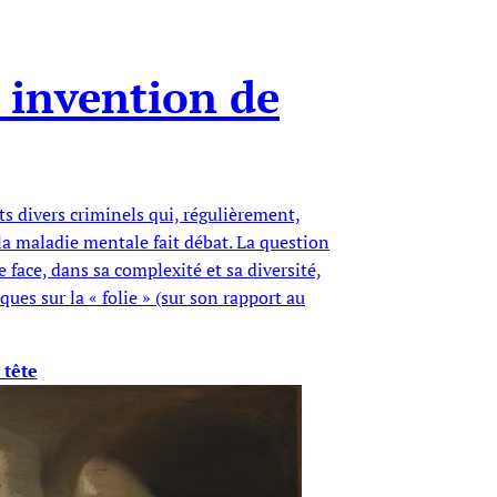
e invention de
its divers criminels qui, régulièrement,
la maladie mentale fait débat. La question
 face, dans sa complexité et sa diversité,
es sur la « folie » (sur son rapport au
 tête