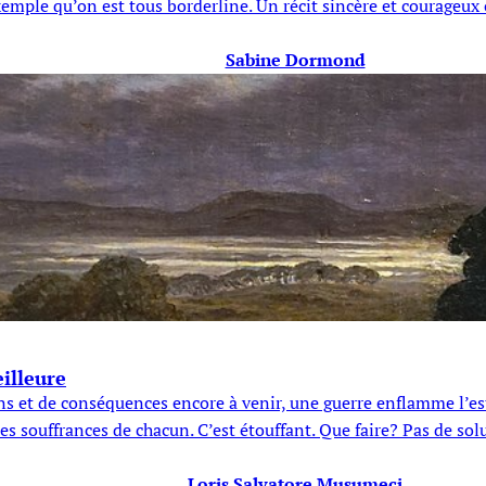
xemple qu’on est tous borderline. Un récit sincère et courageu
Sabine Dormond
illeure
ions et de conséquences encore à venir, une guerre enflamme l’e
 les souffrances de chacun. C’est étouffant. Que faire? Pas de sol
Loris Salvatore Musumeci