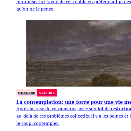
minimiser la gravité de ce trouble en prétendant par e
qu’on ne le pense.
PHILOSOPHIE
ACCÈS LIBRE
La contemplation: une force pour une vie me
Après la crise du coronavirus, avec son lot de restrict
au-delà de ces problèmes collectifs, il y a les peines et
le coup: contempler.