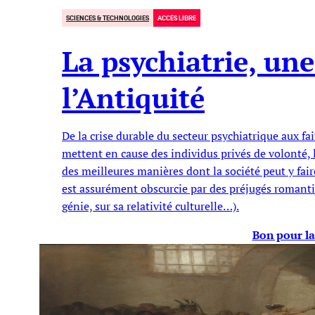
SCIENCES & TECHNOLOGIES
ACCÈS LIBRE
La psychiatrie, un
l’Antiquité
De la crise durable du secteur psychiatrique aux fa
mettent en cause des individus privés de volonté, 
des meilleures manières dont la société peut y faire
est assurément obscurcie par des préjugés romantiqu
génie, sur sa relativité culturelle…).
Bon pour la