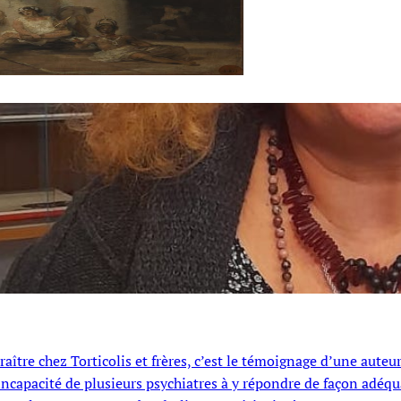
aître chez Torticolis et frères, c’est le témoignage d’une auteu
’incapacité de plusieurs psychiatres à y répondre de façon adéquat