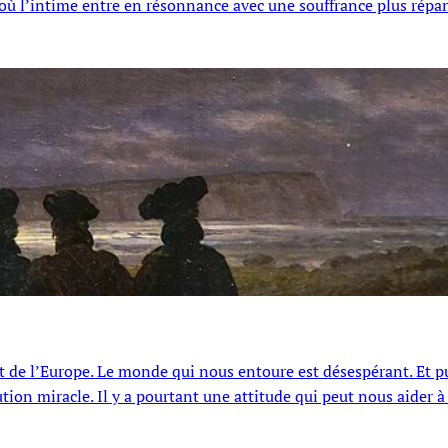
x où l’intime entre en résonnance avec une souffrance plus rép
st de l’Europe. Le monde qui nous entoure est désespérant. Et p
ution miracle. Il y a pourtant une attitude qui peut nous aider à