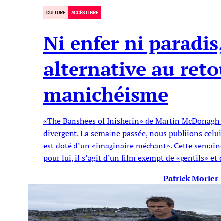
CULTURE
ACCÈS LIBRE
Ni enfer ni paradis
alternative au reto
manichéisme
«The Banshees of Inisherin» de Martin McDonagh e
divergent. La semaine passée, nous publiions celui
est doté d’un «imaginaire méchant». Cette semain
pour lui, il s’agit d’un film exempt de «gentils» e
Patrick Morie