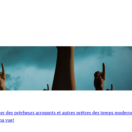
isser des prêcheurs arrogants et autres prêtres des temps modern
ma vue!