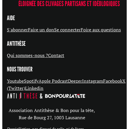
ÉLOIGNÉE DES CLIVAGES PARTISANS ET IDÉOLOGIQUES
AIDE
S'abonner
Faire un don
Se connecter
Foire aux questions
ANTITHÈSE
Qui sommes-nous ?
Contact
NOUS TROUVER
Youtube
Spotify
Apple Podcast
Deezer
Instagram
Facebook
X
(Twitter)
Linkedin
Association Antithèse & Bon pour la tête,
Rue de Bourg 27, 1003 Lausanne
Domiciliation,
pas d’envoi de colis, ni de livres