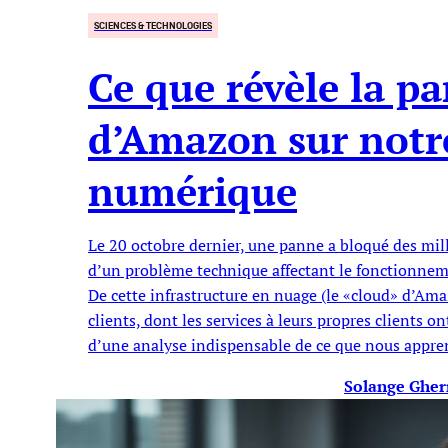
SCIENCES & TECHNOLOGIES
Ce que révèle la p
d’Amazon sur notr
numérique
Le 20 octobre dernier, une panne a bloqué des mill
d’un problème technique affectant le fonctionne
De cette infrastructure en nuage (le «cloud» d’A
clients, dont les services à leurs propres clients o
d’une analyse indispensable de ce que nous appren
Solange Gher