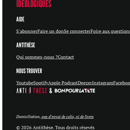
IDÉOLOGIQUES
AIDE
S'abonner
Faire un don
Se connecter
Foire aux question
ANTITHÈSE
Qui sommes-nous ?
Contact
NOUS TROUVER
Youtube
Spotify
Apple Podcast
Deezer
Instagram
Facebo
Domiciliation,
pas d’envoi de colis, ni de livres
© 2026 Antithèse. Tous droits résevés