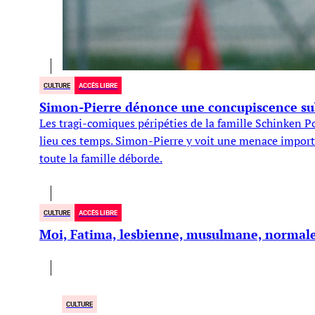
CULTURE
ACCÈS LIBRE
Simon-Pierre dénonce une concupiscence sub
Les tragi-comiques péripéties de la famille Schinken Po
lieu ces temps. Simon-Pierre y voit une menace importa
toute la famille déborde.
CULTURE
ACCÈS LIBRE
Moi, Fatima, lesbienne, musulmane, normal
CULTURE