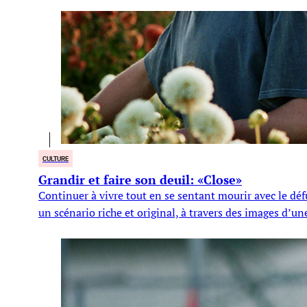
CULTURE
Grandir et faire son deuil: «Close»
Continuer à vivre tout en se sentant mourir avec le déf
un scénario riche et original, à travers des images d’un