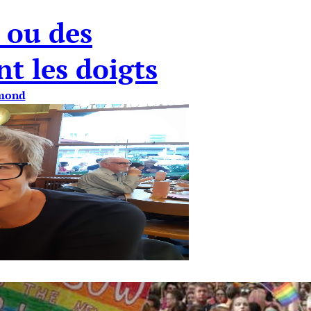
e ou des
t les doigts
mond