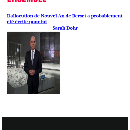
L’allocution de Nouvel An de Berset a probablement
été écrite pour lui
Sarah Dohr