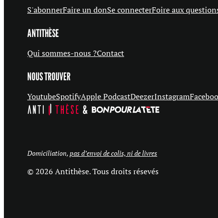
S'abonner
Faire un don
Se connecter
Foire aux question
ANTITHÈSE
Qui sommes-nous ?
Contact
NOUS TROUVER
Youtube
Spotify
Apple Podcast
Deezer
Instagram
Facebo
Domiciliation,
pas d’envoi de colis, ni de livres
© 2026 Antithèse. Tous droits résevés