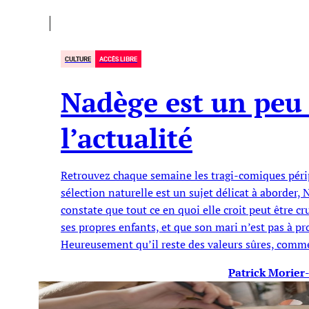
CULTURE
ACCÈS LIBRE
Nadège est un peu
l’actualité
Retrouvez chaque semaine les tragi-comiques péri
sélection naturelle est un sujet délicat à aborder
constate que tout ce en quoi elle croit peut être c
ses propres enfants, et que son mari n’est pas à p
Heureusement qu’il reste des valeurs sûres, com
Patrick Morie