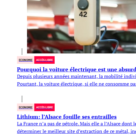
ECONOMIE
ACCÈS LIBRE
Pourquoi la voiture électrique est une absur
Depuis plusieurs années maintenant, la mobilité indivi
Pourtant, la voiture électrique, si elle ne consomme p
ECONOMIE
ACCÈS LIBRE
Lithium: l’Alsace fouille ses entrailles
La France n’a pas de pétrole. Mais elle a l’Alsace dont
déterminer le meilleur site d’extraction de ce métal, in