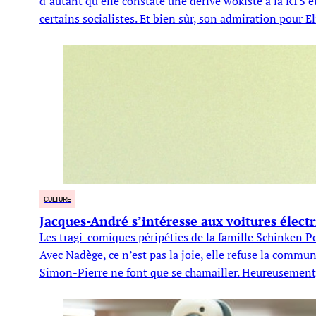
d’autant qu’elle constate une dérive wokiste à la RTS e
certains socialistes. Et bien sûr, son admiration pour E
CULTURE
Jacques-André s’intéresse aux voitures électr
Les tragi-comiques péripéties de la famille Schinken Poc
Avec Nadège, ce n’est pas la joie, elle refuse la commu
Simon-Pierre ne font que se chamailler. Heureusement, 