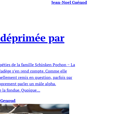
Jean-Noel Cuénod
 déprimée par
péties de la famille Schinken Pochon − La
, Nadège s’en rend compte. Comme elle
ruellement remis en question, parfois par
roprement parler un mâle alpha.
me la fondue. Quoique…
r-Genoud