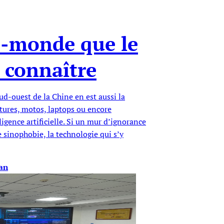
e-monde que le
 connaître
ud-ouest de la Chine en est aussi la
tures, motos, laptops ou encore
igence artificielle. Si un mur d’ignorance
 sinophobie, la technologie qui s’y
an