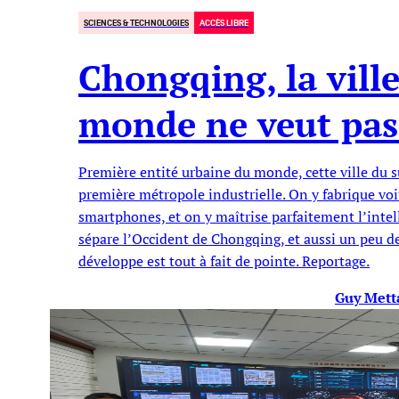
SCIENCES & TECHNOLOGIES
ACCÈS LIBRE
Chongqing, la vill
monde ne veut pas
Première entité urbaine du monde, cette ville du s
première métropole industrielle. On y fabrique voi
smartphones, et on y maîtrise parfaitement l’intell
sépare l’Occident de Chongqing, et aussi un peu de
développe est tout à fait de pointe. Reportage.
Guy Mett