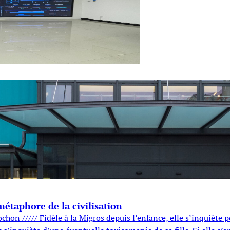
métaphore de la civilisation
hon ///// Fidèle à la Migros depuis l’enfance, elle s’inquiète po