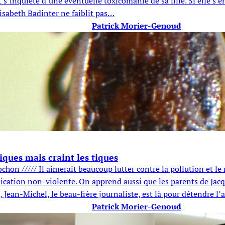
t s’inquiète d’une éventuelle toxicomanie de sa fille. Si elle 
lisabeth Badinter ne faiblit pas…
Patrick Morier-Genoud
iques mais craint les tiques
hon ///// Il aimerait beaucoup lutter contre la pollution et le 
nication non-violente. On apprend aussi que les parents de Jacqu
Jean-Michel, le beau-frère journaliste, est là pour détendre l
Patrick Morier-Genoud