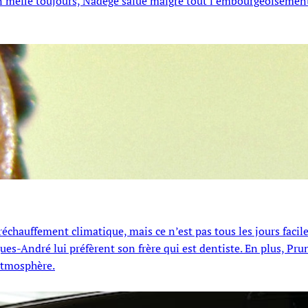
s’en méfie toujours, Nadège salue malgré tout l’embourgeoisemen
réchauffement climatique, mais ce n’est pas tous les jours facile
es-André lui préfèrent son frère qui est dentiste. En plus, Pru
’atmosphère.