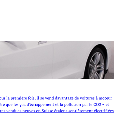
our la première fois, il se vend davantage de voitures à moteur
ère que les gaz d'échappement et la pollution par le CO2 − et
ures vendues neuves en Suisse étaient «entièrement électrifiées