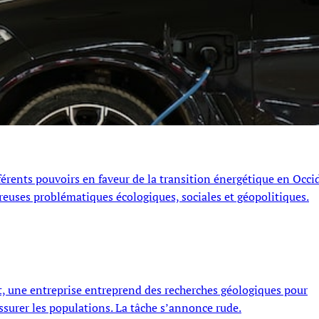
érents pouvoirs en faveur de la transition énergétique en Occi
reuses problématiques écologiques, sociales et géopolitiques.
ent, une entreprise entreprend des recherches géologiques pour
assurer les populations. La tâche s’annonce rude.