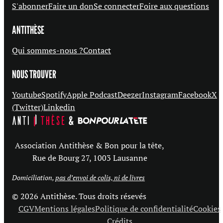
S'abonner
Faire un don
Se connecter
Foire aux questions
ANTITHÈSE
Qui sommes-nous ?
Contact
NOUS TROUVER
Youtube
Spotify
Apple Podcast
Deezer
Instagram
Facebook
X
(Twitter)
Linkedin
Association Antithèse & Bon pour la tête,
Rue de Bourg 27, 1003 Lausanne
Domiciliation,
pas d’envoi de colis, ni de livres
© 2026 Antithèse. Tous droits résevés
CGV
Mentions légales
Politique de confidentialité
Cookies
Crédits